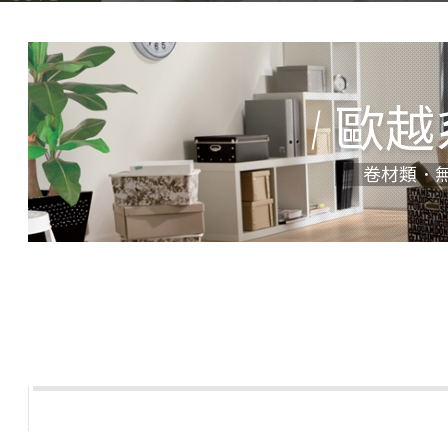
歐越
卷材類．
型號