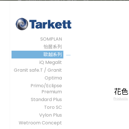
SOMPLAN
怡居系列
歐越系列
iQ Megalit
Granit safe.T / Granit
Optima
Primo/Eclipse
花色
Premium
Products
Standard Plus
Toro SC
Vylon Plus
Wetroom Concept