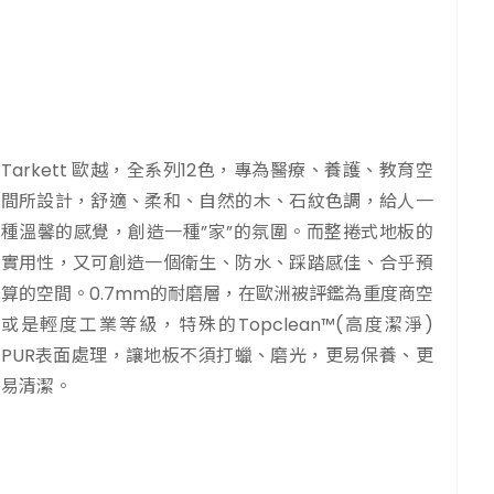
Tarkett 歐越，全系列12色，專為醫療、養護、教育空
間所設計，舒適、柔和、自然的木、石紋色調，給人一
種溫馨的感覺，創造一種”家”的氛圍。而整捲式地板的
實用性，又可創造一個衛生、防水、踩踏感佳、合乎預
算的空間。0.7mm的耐磨層，在歐洲被評鑑為重度商空
或是輕度工業等級，特殊的Topclean™(高度潔淨)
PUR表面處理，讓地板不須打蠟、磨光，更易保養、更
易清潔。