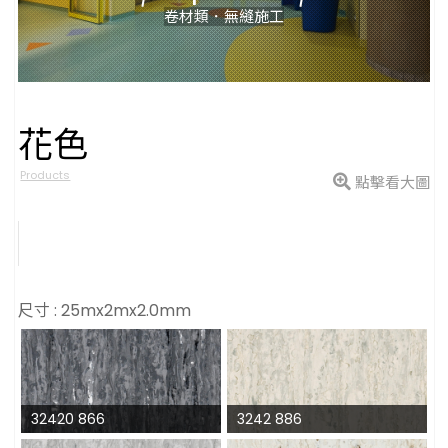
卷材類．無縫施工
花色
型號
Products
點擊看大圖
尺寸 : 25mx2mx2.0mm
32420 866
3242 886