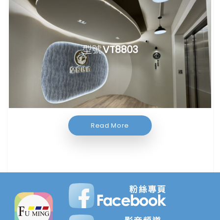
型號
VT8803
Read More