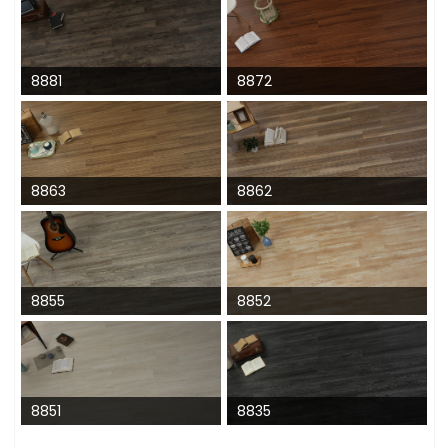
8881
8872
8863
8862
8855
8852
8851
8835