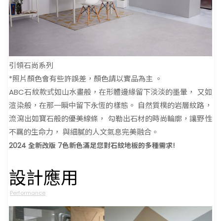
引領石尚系列
*照片顏色會有些許誤差，顏色請以實品為主 。
ABC石紋款式如山水畫般，在形體邊緣留下淡淡的墨暈， 又如
渲染般，在那一瞬中留下永恆的樣態。 自然質樸的岩層紋路，
流瀉出如寶石般的優美線條， 勾勒出石材的時尚輪廓，讓野性
不羈的生命力， 與細膩的人文氣息完美融合。
2024 全新改版 7色新色滿足您對石紋地板的多種需求!
設計應用
Performance