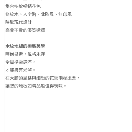
集合多款暢銷花色
條紋木、人字貼、北歐風、無印風
時髦現代設計
高貴不貴的優質選擇
木紋地板的極緻美學
時尚易逝，風格永存
全風格需鍊淬，
才能擁有光澤。
在大膽的風格與細緻的花紋兩端擺盪，
讓您的地板如精品般值得玩味。