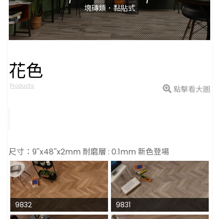
塊磚類．黏貼式
花色
型號
Products
點擊看大圖
尺寸：9''x48''x2mm 耐磨層 : 0.1mm 新色登場
9832
9831