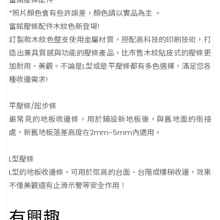
*照片顏色會有些許誤差，顏色請以實品為主 。
富銘壓條配件木紋色新登場!
訂製款木紋色整支使用金屬材質，搭配高科技的印刷技術，打
造出兼具質感與功能的壓條產品，比市售木紋貼皮式的壓條更
加耐用、美觀。不論是L型或是平壓條都有多色選擇，滿足您各
種收邊需求!
平壓條/起步條
最常見的地板收邊條，用於鋪設新地板後，與舊地面的銜接
處，新舊地板落差高度在2mm~5mm內適用。
L型壓條
L型的地板收邊條，可用於架高的台面、台階或樓梯收邊，效果
不僅美觀還有止滑示警等安全作用！
有興趣