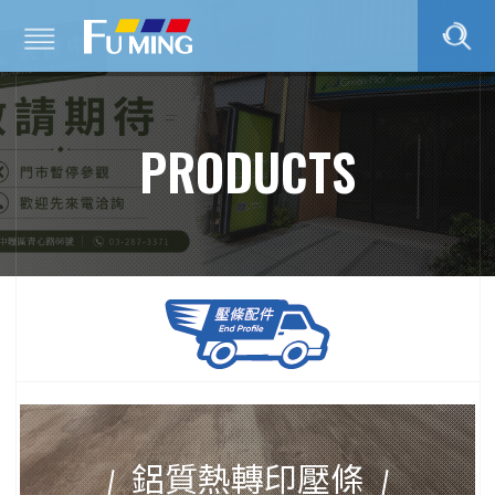
PRODUCTS
鋁質熱轉印壓條