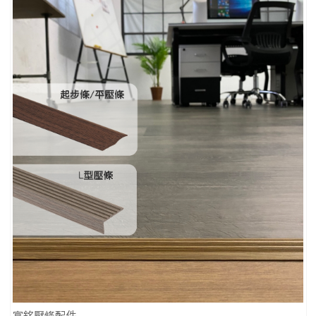
富銘壓條配件