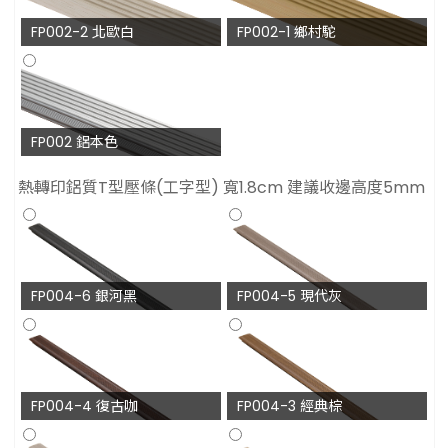
FP002-2 北歐白
FP002-1 鄉村駝
FP002 鋁本色
熱轉印鋁質T型壓條(工字型) 寬1.8cm 建議收邊高度5mm
FP004-6 銀河黑
FP004-5 現代灰
FP004-4 復古咖
FP004-3 經典棕