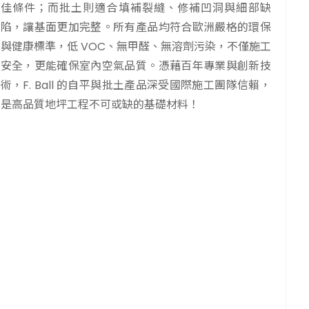
佳條件；而批土則適合填補裂縫、修補凹洞與細部缺
陷，讓基面更加完整。所有產品均符合歐洲嚴格的環保
與健康標準，低 VOC、無甲醛、無溶劑污染，不僅施工
安全，更能確保室內空氣品質。憑藉百年專業與創新技
術，F. Ball 的自平與批土產品深受國際施工團隊信賴，
是高品質地坪工程不可或缺的基礎材料！