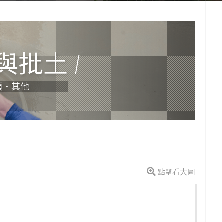
與批土
類．其他
點擊看大圖