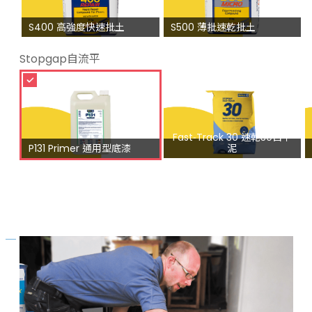
S400 高強度快速批土
S500 薄批速乾批土
Stopgap自流平
Fast‑Track 30 速乾30自平
P131 Primer 通用型底漆
泥