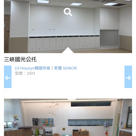
三峽國光公托
usys韓國地板
/
柔寶 SENIOR
ABC商用地磚
/
枕木
913
型號：LD913