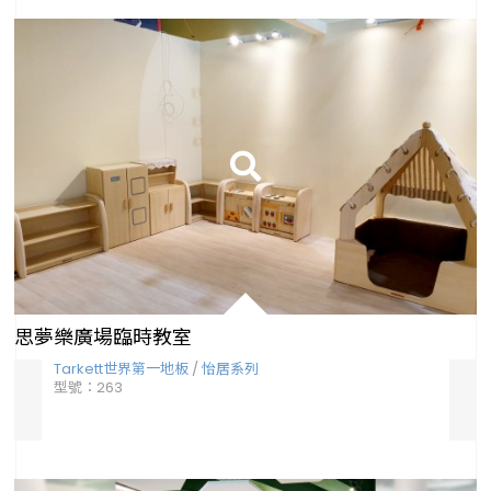
思夢樂廣場臨時教室
Tarkett世界第一地板
/
怡居系列
Ta
型號：263
型號