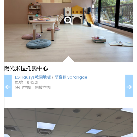
陽光米拉托嬰中心
usys韓國地板
/
萌寶毯 Sarangae
LG Hausys韓國地板
/
221
型號：12071
：開放空間
使用空間：教室隔間