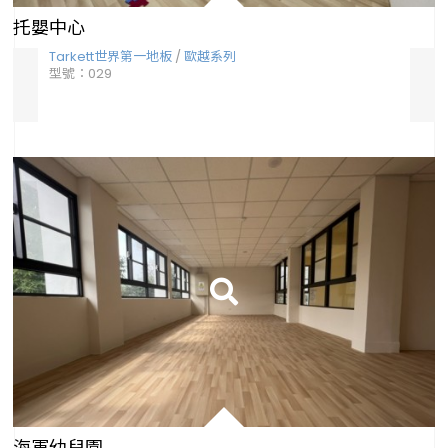
托嬰中心
Tarkett世界第一地板
/
歐越系列
Ta
型號：029
型號
海軍幼兒園