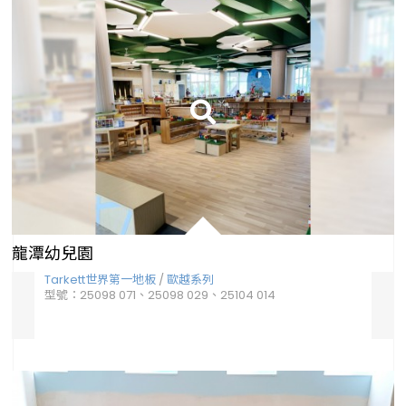
龍潭幼兒園
Tarkett世界第一地板
/
歐越系列
Ta
型號：25098 071、25098 029、25104 014
型號：