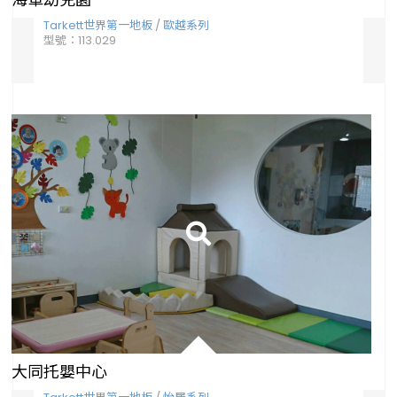
Tarkett世界第一地板
/
歐越系列
Ta
型號：113.029
型號：
大同托嬰中心