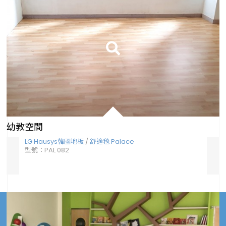
幼教空間
LG Hausys韓國地板
/
舒適毯 Palace
LG 
型號：PAL 082
型號：