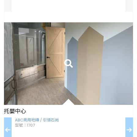
托嬰中心
BC商用地磚
/
引領石尚
ABC商用地磚
號：1707
型號：917