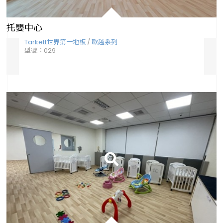
托嬰中心
Tarkett世界第一地板
/
歐越系列
Ta
型號：029
型號