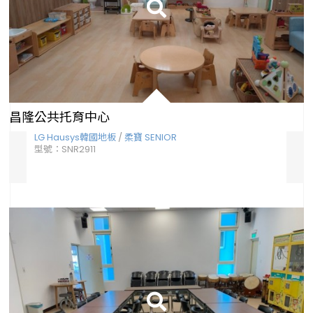
昌隆公共托育中心
LG Hausys韓國地板
/
柔寶 SENIOR
LG 
型號：SNR2911
型號：