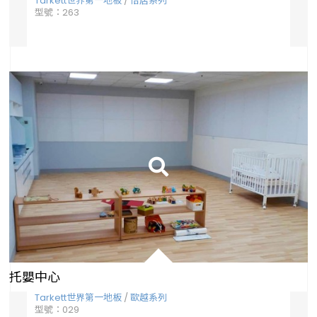
Tarkett世界第一地板
/
怡居系列
Ta
型號：263
型號
托嬰中心
Tarkett世界第一地板
/
歐越系列
Ta
型號：029
型號