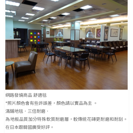
網路發燒商品 舒適毯
*照片顏色會有些許誤差，顏色請以實品為主 。
滿鋪地毯．三倍耐磨．
為地板品質加分特殊軟質耐磨層，較傳統花磚更耐磨和耐刮。
在日本跟韓國廣受好評。