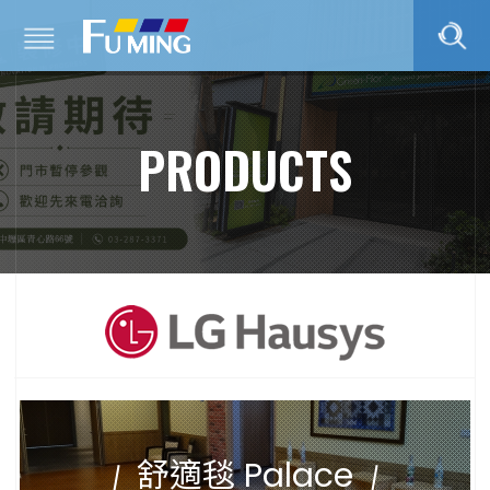
PRODUCTS
舒適毯 Palace