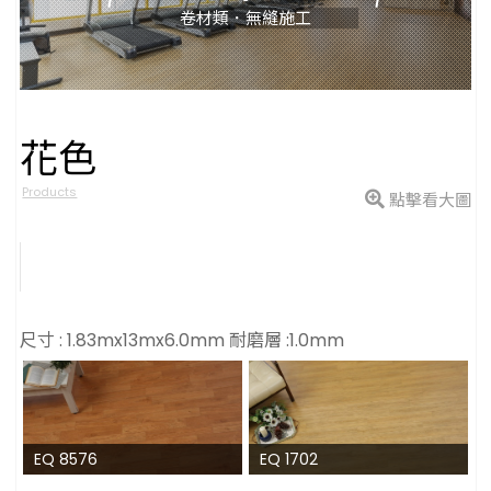
卷材類．無縫施工
花色
型號
Products
點擊看大圖
尺寸 : 1.83mx13mx6.0mm 耐磨層 :1.0mm
EQ 8576
EQ 1702