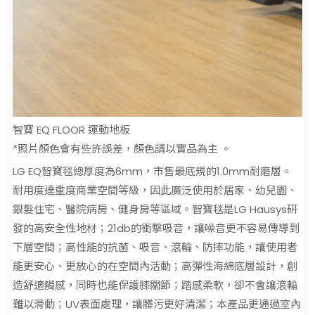
智寶 EQ FLOOR 運動地板
*照片顏色會有些許誤差，顏色請以實品為主 。
LG EQ智寶毯總厚度為6mm，市售最底規的1.0mm耐磨層。
耐用度達重度商業空間等級，因此廣泛使用於居家、幼兒園、
銀髮住宅、醫院病房、健身房等區域。智寶毯是LG Hausys研
發的高安全性地材；21db的衝擊吸音，讓噪音更不容易傳導到
下層空間；高性能的抗菌、吸音、滾輪、防摔功能，讓使用者
能更安心、更放心的在空間內活動；高彈性海綿底層設計，創
造舒適觸感，同時也能保護膝關節；踏感柔軟，卻不會讓滾輪
難以滑動；UV表面處理，讓髒污更好清潔；本產品更通過室內